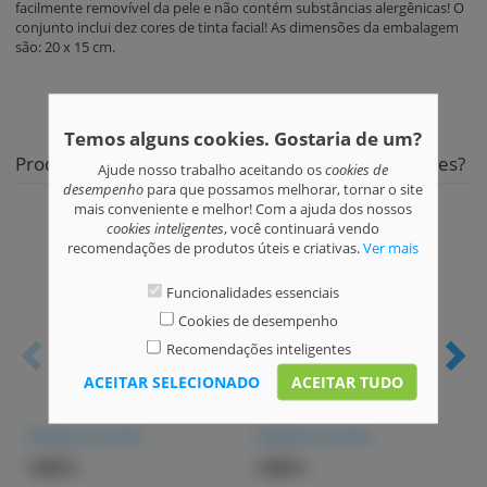
facilmente removível da pele e não contém substâncias alergênicas! O
conjunto inclui dez cores de tinta facial! As dimensões da embalagem
são: 20 x 15 cm.
INFORMAÇÕES DE COMPRAS E ENVIO
Temos alguns cookies. Gostaria de um?
Produtos populares similares - está à procura destes?
Ajude nosso trabalho aceitando os
cookies de
desempenho
para que possamos melhorar, tornar o site
mais conveniente e melhor! Com a ajuda dos nossos
cookies inteligentes
, você continuará vendo
recomendações de produtos úteis e criativas.
Ver mais
Funcionalidades essenciais
Cookies de desempenho
Recomendações inteligentes
ACEITAR SELECIONADO
ACEITAR TUDO
Ideiglenes termék
Ideiglenes termék
1 999 Ft
1 999 Ft