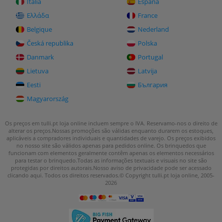
Italia
España
Ελλάδα
France
Belgique
Nederland
Česká republika
Polska
Danmark
Portugal
Lietuva
Latvija
Eesti
България
Magyarország
Os preços em tulli.pt loja online incluem sempre o IVA. Reservamo-nos o direito de
alterar os preços.
Nossas promoções são válidas enquanto durarem os estoques,
aplicáveis a compradores individuais e quantidades de varejo. Os preços exibidos
no nosso site são válidos apenas para pedidos online.
Os brinquedos que
funcionam com elementos geralmente contêm apenas os elementos necessários
para testar o brinquedo.
Todas as informações textuais e visuais no site são
protegidas por direitos autorais.
Nosso aviso de privacidade pode ser acessado
clicando aqui
.
Todos os direitos reservados.© Copyright tulli.pt loja online, 2005-
2026